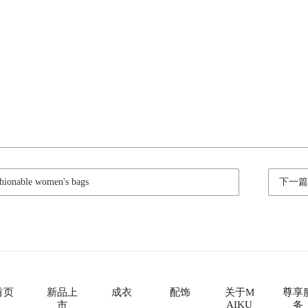
onable women's bags
下一
首页
新品上
成衣
配饰
关于M
尊享
AIKU
市
务