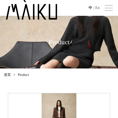
中
En
|
Product
首页
>
Product