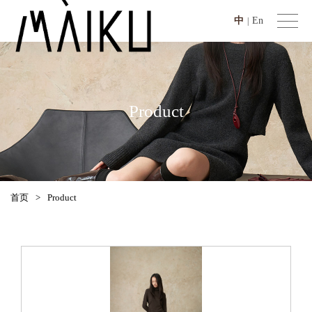
中
En
|
Product
首页
>
Product