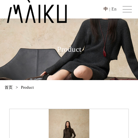
中
En
|
Product
首页
>
Product