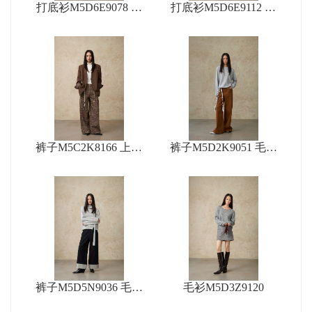
打底衫M5D6E9078 短
打底衫M5D6E9112 大
裙M5D8Q9169
衣M5D1S9155 裤子M5
D5N9052
裤子M5C2K8166 上衣
裤子M5D2K9051 毛衫
M5D1X9080
O5D3Z9572
裤子M5D5N9036 毛衫
毛衫M5D3Z9120
M5D3Z9119