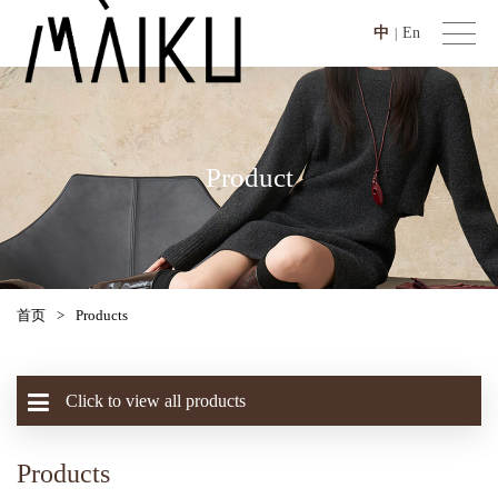
中
En
|
Product
首页
>
Products
Click to view all products
Products