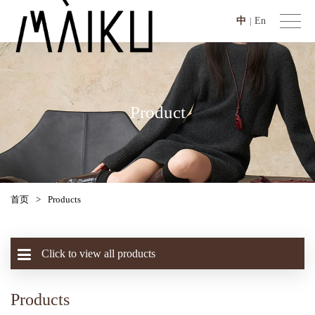
中
En
|
Product
首页
>
Products
Click to view all products
Products